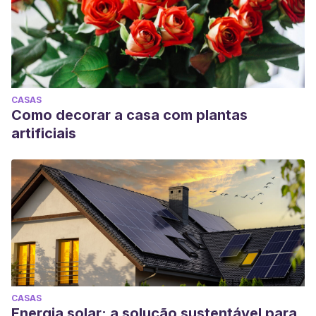
Phillips, Alan:
Diseño de interior de oficinas
, Gustavo Gili
Diseño, 1992.
CASAS
Como decorar a casa com plantas
artificiais
CASAS
Energia solar: a solução sustentável para