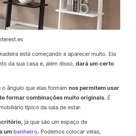
nterest.es
adeira está começando a aparecer muito. Ela
nto da sua casa e, além disso,
dará um certo
 e o ângulo que elas formam
nos permitem usar
 de formar combinações muito originais.
É
biliário típico da sala de estar.
critório,
já que são um espaço de
ra um
banheiro
.
Podemos colocar velas,